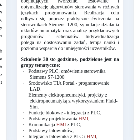
obejmujących tworzenie, testowanie i
.
optymalizację algorytmów sterowania w różnych
w
językach programowania. Realizacja celu
odbywa się poprzez praktyczne ćwiczenia na
y,
sterownikach Siemens 1200, symulacje działania
cy
układów automatyki oraz analizę przykładowych
ów
programów i schematów. Indywidualizacja
polega na dostosowaniu zadań, tempa nauki i
poziomu wsparcia do umiejętności uczestników.
ób
Szkolenie 30-sto godzinne, podzielone jest na
na
grupy tematyczne:
eń
·
Podstawy PLC, omówienie sterownika
 z
Siemens S7-1200
,
st
·
Środowisko TIA Portal - programowanie
LAD
,
·
Elementy elektropneumatyki, projekty z
elektropneumatyką z wykorzystaniem Fluid-
Sim,
·
Funkcje blokowe - integracja z PLC
,
·
Podstawy projektowania
HMI
,
·
Komunikacja
HMI
z PLC
,
·
Podstawy falowników,
·
Integracja falownika z PLC i
HMI
,