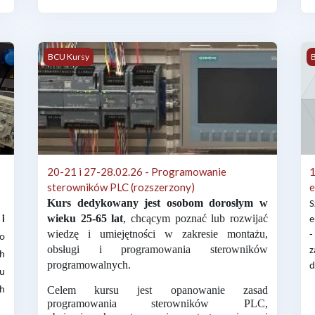
aprawa elektronicznych systemów samochodowych – szkolenie podst
20-21 i 27-28.02.26 - Programowanie sterowników PLC (
1
BCU Kursy
20-21 i 27-28.02.26 - Programowanie
1
sterowników PLC (rozszerzony)
e
Kurs dedykowany
jest osobom dorosłym w
S
wieku 25-65 lat
, chcącym poznać lub rozwijać
 i
e
wiedzę i umiejętności w zakresie montażu,
-
o
obsługi i programowania sterowników
z
ch
programowalnych.
d
su
Celem kursu jest opanowanie zasad
h
programowania sterowników PLC,