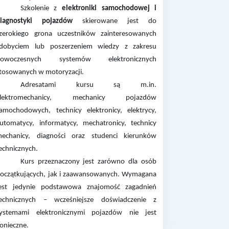
Szkolenie z
elektroniki samochodowej i
iagnostyki pojazdów
skierowane jest do
zerokiego grona uczestników zainteresowanych
dobyciem lub poszerzeniem wiedzy z zakresu
nowoczesnych systemów elektronicznych
tosowanych w motoryzacji.
Adresatami kursu są m.in.
elektromechanicy, mechanicy pojazdów
amochodowych, technicy elektronicy, elektrycy,
utomatycy, informatycy, mechatronicy, technicy
echanicy, diagności oraz studenci kierunków
echnicznych.
Kurs przeznaczony jest zarówno dla osób
oczątkujących, jak i zaawansowanych. Wymagana
est jedynie podstawowa znajomość zagadnień
echnicznych – wcześniejsze doświadczenie z
ystemami elektronicznymi pojazdów nie jest
onieczne.