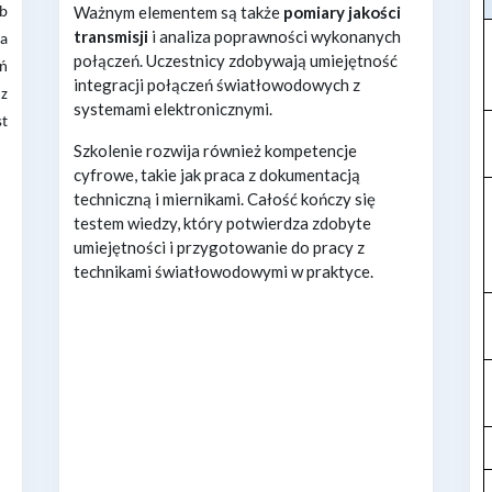
Ważnym elementem są także
pomiary jakości
ób
transmisji
i analiza poprawności wykonanych
na
połączeń. Uczestnicy zdobywają umiejętność
ń
integracji połączeń światłowodowych z
 z
systemami elektronicznymi.
st
Szkolenie rozwija również kompetencje
cyfrowe, takie jak praca z dokumentacją
techniczną i miernikami. Całość kończy się
testem wiedzy, który potwierdza zdobyte
umiejętności i przygotowanie do pracy z
technikami światłowodowymi w praktyce.