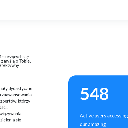
ści uczących się
z myślą o Tobie,
 efektywny
548
iały dydaktyczne
u zaawansowania.
spertów, którzy
ści.
awiązywania
Active users accessing
zielenia się
our amazing