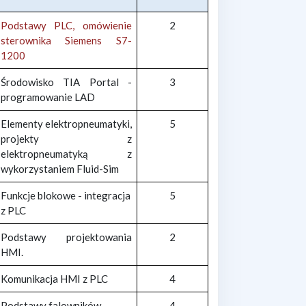
Podstawy PLC, omówienie
2
sterownika Siemens S7-
1200
Środowisko TIA Portal -
3
programowanie LAD
Elementy elektropneumatyki,
5
projekty z
elektropneumatyką z
wykorzystaniem Fluid-Sim
Funkcje blokowe - integracja
5
z PLC
Podstawy projektowania
2
HMI.
Komunikacja HMI z PLC
4
Podstawy falowników
4