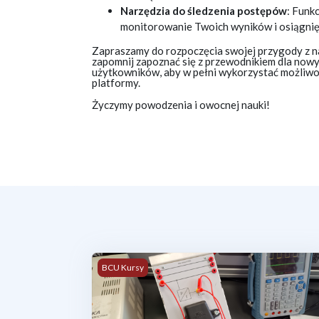
Narzędzia do śledzenia postępów
: Funk
monitorowanie Twoich wyników i osiągnię
Zapraszamy do rozpoczęcia swojej przygody z na
zapomnij zapoznać się z przewodnikiem dla now
użytkowników, aby w pełni wykorzystać możliwo
platformy.
Życzymy powodzenia i owocnej nauki!
03-04.02.2026-Uczeń-Diagnostyka i naprawa 
BCU Kursy