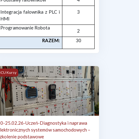
Integracja falownika z PLC i
3
HMI
Programowanie Robota
2
RAZEM:
30
ych systemów samochodowych – szkolenie podstawowe
0-25.02.26-Uczeń-Diagnostyka i naprawa elektronicznych system
BCU Kursy
0-25.02.26-Uczeń-Diagnostyka i naprawa
lektronicznych systemów samochodowych –
zkolenie podstawowe