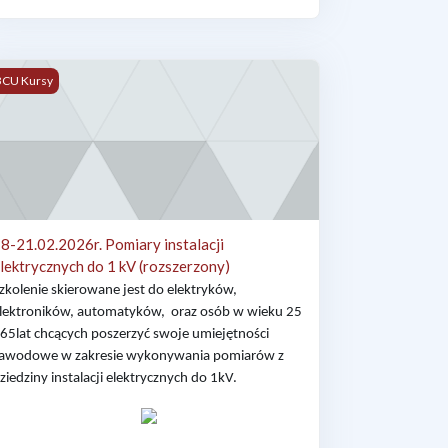
awowe
rozszerzony)
8-21.02.2026r. Pomiary instalacji elektrycznych do 1 kV (rozszerzon
BCU Kursy
8-21.02.2026r. Pomiary instalacji
lektrycznych do 1 kV (rozszerzony)
zkolenie skierowane jest do elektryków,
lektroników, automatyków,
oraz osób w wieku 25
 65lat chcących poszerzyć swoje umiejętności
awodowe w zakresie wykonywania pomiarów z
ziedziny instalacji elektrycznych do 1kV.