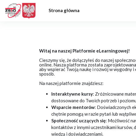
Przejdź do głównej zawartości
Strona główna
Witaj na naszej Platformie eLearningowej!
Cieszymy się, że dołączyłeś do naszej społeczno
online. Nasza platforma została zaprojektowana 
aby wspierać Twoją naukę i rozwój w wygodny i
sposób.
Na naszej platformie znajdziesz:
Interaktywne kursy
: Zróżnicowane mater
dostosowane do Twoich potrzeb i poziom
Wsparcie mentorów
: Doświadczonych ek
chętnie pomogą w razie pytań lub wątpliwo
Społeczność uczących się
: Możliwość n
kontaktów z innymi uczestnikami kursów, d
wiedzą i doświadczeniami.