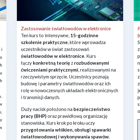
a
Zastosowanie światłowodów w elektronice
Ten kurs to intensywne,
15-godzinne
(
szkolenie praktyczne
, które wprowadza
uczestników w świat zastosowań
 i
światłowodów w elektronice
. Kurs
o
łączy
konkretną teorię
z
rozbudowanymi
ch
ćwiczeniami praktycznymi
, realizowanymi na
su
rzeczywistym sprzęcie. Uczestnicy poznają
h
budowę i parametry światłowodów oraz ich
z
rolę w nowoczesnych układach elektronicznych
j
.
i transmisji danych.
w
Duży nacisk położono na
bezpieczeństwo
y,
pracy (BHP)
oraz prawidłową organizację
cy
stanowiska. Kurs krok po kroku uczy
ów
przygotowania włókien, obsługi spawarki
światłowodowej i wykonywania spawów
.