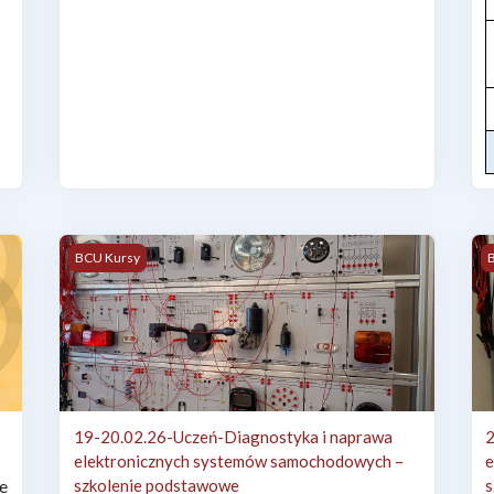
nych do 1kV (podstawowy)
19-20.02.26-Uczeń-Diagnostyka i naprawa elektroniczn
2
BCU Kursy
19-20.02.26-Uczeń-Diagnostyka i naprawa
2
elektronicznych systemów samochodowych –
e
we
szkolenie podstawowe
s