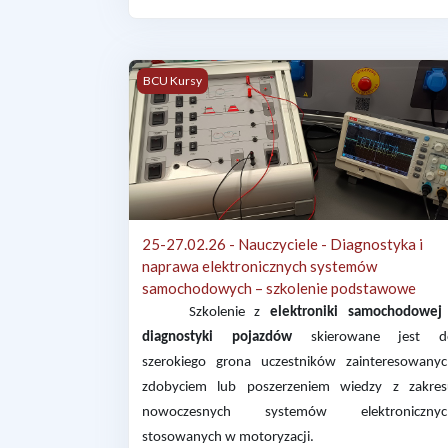
25-27.02.26 - Nauczyciele - Diagnostyka i n
BCU Kursy
25-27.02.26 - Nauczyciele - Diagnostyka i
naprawa elektronicznych systemów
samochodowych – szkolenie podstawowe
Szkolenie z
elektroniki samochodowej
diagnostyki pojazdów
skierowane jest d
szerokiego grona uczestników zainteresowany
zdobyciem lub poszerzeniem wiedzy z zakre
nowoczesnych systemów elektronicznyc
stosowanych w motoryzacji.