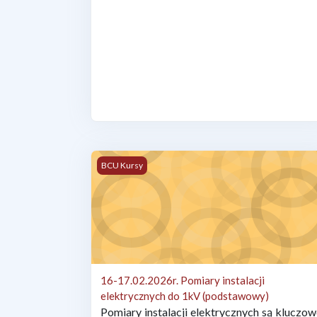
16-17.02.2026r. Pomiary instalacji elektrycz
BCU Kursy
16-17.02.2026r. Pomiary instalacji
elektrycznych do 1kV (podstawowy)
Pomiary instalacji elektrycznych są kluczo