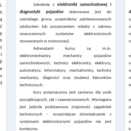
.
Szkolenie z
elektroniki samochodowej i
h
diagnostyki pojazdów
skierowane jest do
d
ą
szerokiego grona uczestników zainteresowanych
s
ać
zdobyciem lub poszerzeniem wiedzy z zakresu
z
ię
nowoczesnych systemów elektronicznych
h
stosowanych w motoryzacji.
s
t
Adresatami kursu są m.in.
i
elektromechanicy, mechanicy pojazdów
i
samochodowych, technicy elektronicy, elektrycy,
s
a
automatycy, informatycy, mechatronicy, technicy
a
u
mechanicy, diagności oraz studenci kierunków
m
ej
technicznych.
t
Kurs przeznaczony jest zarówno dla osób
początkujących, jak i zaawansowanych. Wymagana
p
jest jedynie podstawowa znajomość zagadnień
j
technicznych – wcześniejsze doświadczenie z
t
systemami elektronicznymi pojazdów nie jest
s
konieczne.
k