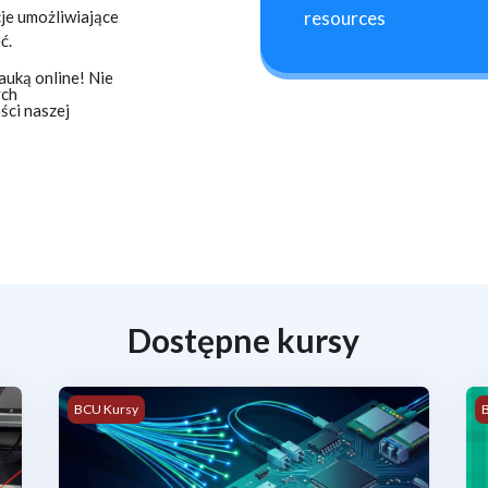
cje umożliwiające
resources
ć.
uką online! Nie
ych
ści naszej
Dostępne kursy
elektronicznych systemów samochodowych – szkolenie podstawow
Zastosowanie światłowodów w elektronice
P
BCU Kursy